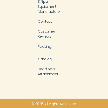
f
& Spa
Equipment
Manufacturer
Contact
Customer
Reviews
Packing
Catalog
Head Spa
Attachment
© 2026 All Rights Reserved.