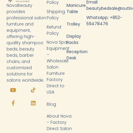
Email:
Policy
NovaBeauty
Manicure
beautybedsale@outl
provides
Shipping
Table
WhatsApp: +852-
professional salon
Policy
59478476
furniture and
Trolley
Refund
equipment,
Policy
Display
offering high-
Nova Spa
Racks
quality shampoo
Equipment
beds, beauty
Reception
–
beds, barber
Desk
Wholesale
chairs, and
Salon
customized
Furniture
solutions for
Factory
salons worldwide.
Y
F
T
L
Direct to
o
a
i
i
USA
u
c
k
n
t
e
t
k
Blog
u
b
o
e
b
o
k
d
About Nova
e
o
i
k
n
– Factory
-
Direct Salon