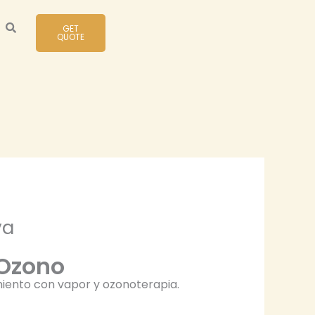
GET
QUOTE
va
 Ozono
miento con vapor y ozonoterapia.