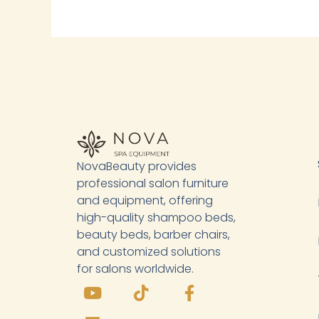
NovaBeauty provides
professional salon furniture
and equipment, offering
high-quality shampoo beds,
beauty beds, barber chairs,
and customized solutions
for salons worldwide.
Y
L
T
F
o
i
i
a
u
n
k
c