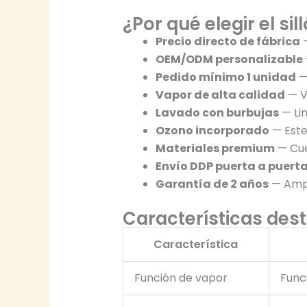
¿Por qué elegir el s
Precio directo de fábrica
—
OEM/ODM personalizable
Pedido mínimo 1 unidad
—
Vapor de alta calidad
— Va
Lavado con burbujas
— Li
Ozono incorporado
— Ester
Materiales premium
— Cue
Envío DDP puerta a puert
Garantía de 2 años
— Ampl
Características des
Característica
Función de vapor
Funci