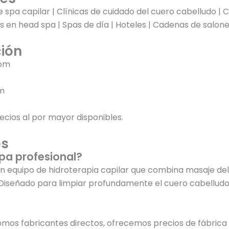
 spa capilar | Clínicas de cuidado del cuero cabelludo |
os en head spa | Spas de día | Hoteles | Cadenas de salon
ción
com
m
cios al por mayor disponibles.
es
spa profesional?
 un equipo de hidroterapia capilar que combina masaje de
Diseñado para limpiar profundamente el cuero cabelludo y
Somos fabricantes directos, ofrecemos precios de fábrica