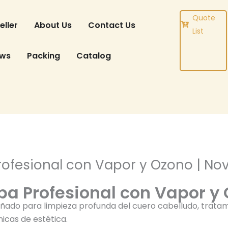
DUCT
Quote
eller
About Us
Contact Us
List
ews
Packing
Catalog
rofesional con Vapor y Ozono | No
Spa Profesional con Vapor y
señado para limpieza profunda del cuero cabelludo, trata
nicas de estética.