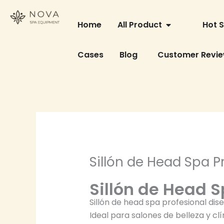
Skip
OPEN ALL PRO
to
Home
All Product
Hot S
content
Cases
Blog
Customer Revi
Sillón de Head Spa P
Sillón de Head 
Sillón de head spa profesional di
Ideal para salones de belleza y clí