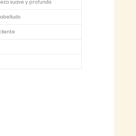
ieza suave y profunda
cabelludo
liente