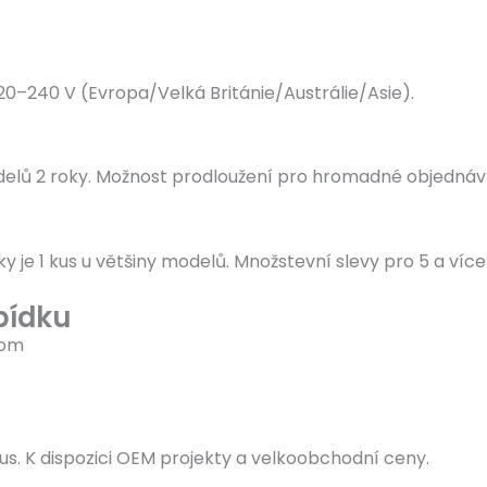
0–240 V (Evropa/Velká Británie/Austrálie/Asie).
delů 2 roky. Možnost prodloužení pro hromadné objednáv
 je 1 kus u většiny modelů. Množstevní slevy pro 5 a více
bídku
com
us. K dispozici OEM projekty a velkoobchodní ceny.