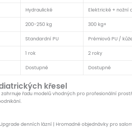
Hydraulické
Elektrické + nožní 
200-250 kg
300 kg+
Standardní PU
Prémiová PU / kůž
1 rok
2 roky
Dostupné
Dostupné
iatrických křesel
 zahrnuje řadu modelů vhodných pro profesionální prostř
podnikání.
 | Upgrade denních lázní | Hromadné objednávky pro salony