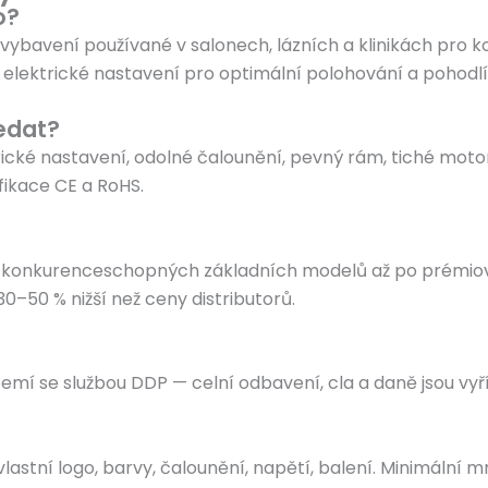
o?
í vybavení používané v salonech, lázních a klinikách pro k
lektrické nastavení pro optimální polohování a pohodlí 
ledat?
trické nastavení, odolné čalounění, pevný rám, tiché moto
fikace CE a RoHS.
d konkurenceschopných základních modelů až po prémiov
0–50 % nižší než ceny distributorů.
emí se službou DDP — celní odbavení, cla a daně jsou vyří
astní logo, barvy, čalounění, napětí, balení. Minimální m