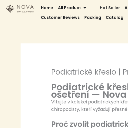
Skip
OPEN ALL PRODUCT
Home
All Product
Hot Seller
A
to
Customer Reviews
Packing
Catalog
content
Podiatrické křeslo | 
Podiatrické křesl
ošetření — Nova
Vítejte v kolekci podiatrických kře
chiropodisty, kteří vyžadují přesn
Proč zvolit podiatri