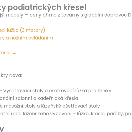
 podiatrických křesel
jší modely — ceny přímo z továrny s globální dopravou D
ací lůžko (3 motory)
ory a nožním ovládáním
řesla →
ukty Nova:
 Vyšetřovací stoly a ošetřovací lůžka pro kliniky
onální salonní a kadeřnická křesla
é masážní stoly a lázeňské ošetřovací stoly
ní řada lázeňského vybavení – lůžka, křesla, pařáky, pří
y