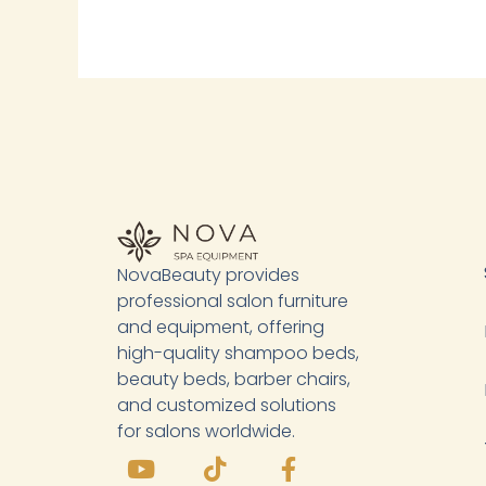
NovaBeauty provides
professional salon furniture
and equipment, offering
high-quality shampoo beds,
beauty beds, barber chairs,
and customized solutions
for salons worldwide.
Y
L
T
F
o
i
i
a