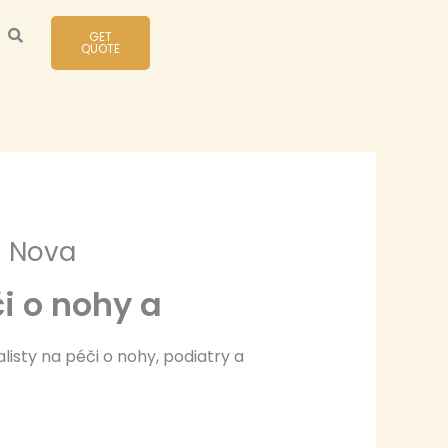
GET
QUOTE
 – Nova
či o nohy a
listy na péči o nohy, podiatry a