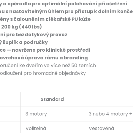
y a opěradla pro optimální polohování při ošetření
u s nastavitelným úhlem pro přístup k dolním konč
ěny s čalouněním z lékařské PU kůže
 200 kg (440 lbs)
ní pro bezdotykový provoz
ý šuplík a područky
ce — navrženo pro klinické prostředí
povrchová úprava rámu a branding
oručení ke dveřím ve více než 50 zemích
odloužení pro hromadné objednávky
Standard
3 motory
3 nebo 4 motory + 
Volitelná
Vestavěná