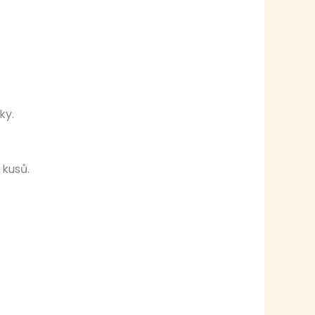
ky.
 kusů.