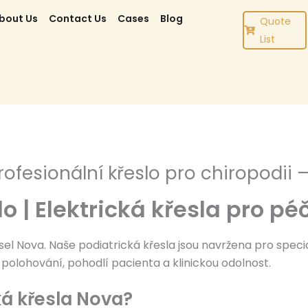
bout Us
Contact Us
Cases
Blog
Quote
List
Profesionální křeslo pro chiropodii
o | Elektrická křesla pro pé
sel Nova. Naše podiatrická křesla jsou navržena pro specia
é polohování, pohodlí pacienta a klinickou odolnost.
cká křesla Nova?