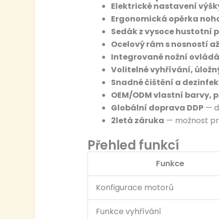
Elektrické nastavení výšk
Ergonomická opěrka noho
Sedák z vysoce hustotní p
Ocelový rám s nosností až
Integrované nožní ovládá
Volitelné vyhřívání, úložn
Snadné čištění a dezinfek
OEM/ODM vlastní barvy, 
Globální doprava DDP
— d
2letá záruka
— možnost pr
Přehled funkcí
Funkce
Konfigurace motorů
Funkce vyhřívání