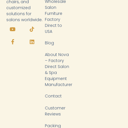
Wholesale
chairs, and
Salon
customized
Furniture
solutions for
Factory
salons worldwide.
Y
F
T
L
Direct to
o
a
i
i
USA
u
c
k
n
t
e
t
k
Blog
u
b
o
e
b
o
k
d
About Nova
e
o
i
k
n
– Factory
-
Direct Salon
f
& Spa
Equipment
Manufacturer
Contact
Customer
Reviews
Packing