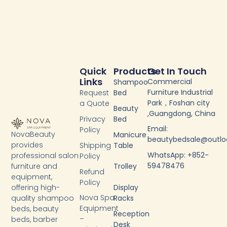
Quick
Products
Get In Touch
Links
Commercial
Shampoo
Furniture Industrial
Request
Bed
Park，Foshan city
a Quote
Beauty
,Guangdong, China
Privacy
Bed
Email:
Policy
NovaBeauty
Manicure
beautybedsale@outl
provides
Shipping
Table
WhatsApp: +852-
professional salon
Policy
59478476
furniture and
Trolley
Refund
equipment,
Policy
Display
offering high-
Nova Spa
Racks
quality shampoo
Equipment
beds, beauty
Reception
–
beds, barber
Desk