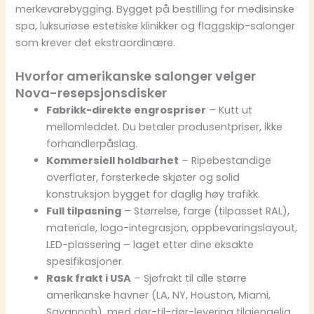
merkevarebygging. Bygget på bestilling for medisinske
spa, luksuriøse estetiske klinikker og flaggskip-salonger
som krever det ekstraordinære.
Hvorfor amerikanske salonger velger
Nova-resepsjonsdisker
Fabrikk-direkte engrospriser
– Kutt ut
mellomleddet. Du betaler produsentpriser, ikke
forhandlerpåslag.
Kommersiell holdbarhet
– Ripebestandige
overflater, forsterkede skjøter og solid
konstruksjon bygget for daglig høy trafikk.
Full tilpasning
– Størrelse, farge (tilpasset RAL),
materiale, logo-integrasjon, oppbevaringslayout,
LED-plassering – laget etter dine eksakte
spesifikasjoner.
Rask frakt i USA
– Sjøfrakt til alle større
amerikanske havner (LA, NY, Houston, Miami,
Savannah), med dør-til-dør-levering tilgjengelig