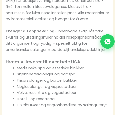
(HPL) for budsjettvennlig holdbarhet. Konstruert tre +
finér for mellomklasse-eleganse. Massivt tre +
naturstein for luksuriøse installasjoner. Alle materialer er
av kommersiell kvalitet og bygget for å vare.
Trenger du oppbevaring?
Innebygde skap, låsbare
skuffer og utstillingshyller holder resepsjonsområdet
ditt organisert og ryddig – spesielt viktig for
amerikanske salonger med detaljhandelsproduktlinjer.
Hvem vi leverer til over hele USA
Medisinske spa og estetiske klinikker
Skjønnhetssalonger og dagspa
Frisørsalonger og barberbutikker
Neglesalonger og vippestudioer
Velværesentre og yogastudioer
Hotell- og resortspa
Distributører og engroshandlere av salongutstyr