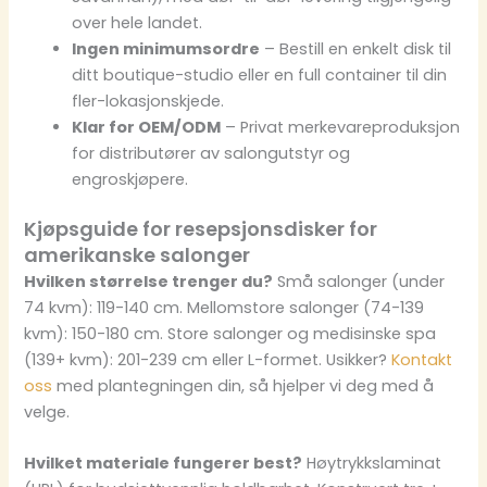
over hele landet.
Ingen minimumsordre
– Bestill en enkelt disk til
ditt boutique-studio eller en full container til din
fler-lokasjonskjede.
Klar for OEM/ODM
– Privat merkevareproduksjon
for distributører av salongutstyr og
engroskjøpere.
Kjøpsguide for resepsjonsdisker for
amerikanske salonger
Hvilken størrelse trenger du?
Små salonger (under
74 kvm): 119-140 cm. Mellomstore salonger (74-139
kvm): 150-180 cm. Store salonger og medisinske spa
(139+ kvm): 201-239 cm eller L-formet. Usikker?
Kontakt
oss
med plantegningen din, så hjelper vi deg med å
velge.
Hvilket materiale fungerer best?
Høytrykkslaminat