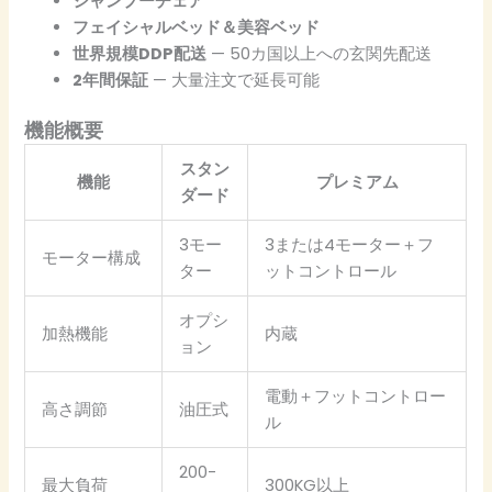
シャンプーチェア
フェイシャルベッド＆美容ベッド
世界規模DDP配送
— 50カ国以上への玄関先配送
2年間保証
— 大量注文で延長可能
機能概要
スタン
機能
プレミアム
ダード
3モー
3または4モーター＋フ
モーター構成
ター
ットコントロール
オプシ
加熱機能
内蔵
ョン
電動＋フットコントロー
高さ調節
油圧式
ル
200-
最大負荷
300KG以上