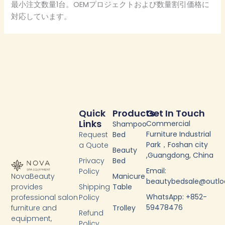
最小注文数量1台。OEMプロジェクトおよび数量割引価格に
対応しています。
Quick
Products
Get In Touch
Links
Commercial
Shampoo
Furniture Industrial
Request
Bed
Park，Foshan city
a Quote
Beauty
,Guangdong, China
Privacy
Bed
Email:
Policy
NovaBeauty
Manicure
beautybedsale@outl
provides
Shipping
Table
WhatsApp: +852-
professional salon
Policy
59478476
furniture and
Trolley
Refund
equipment,
Policy