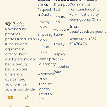
Links
Commercial
Shampoo
Furniture Industrial
Request
Bed
Park，Foshan city
a Quote
Beauty
,Guangdong, China
Privacy
Bed
Email:
Policy
NovaBeauty
Manicure
beautybedsale@outl
provides
Shipping
Table
WhatsApp: +852-
professional salon
Policy
59478476
furniture and
Trolley
Refund
equipment,
Policy
Display
offering high-
Nova Spa
Racks
quality shampoo
Equipment
beds, beauty
Reception
–
beds, barber
Desk
Wholesale
chairs, and
Salon
customized
Furniture
solutions for
Factory
salons worldwide.
Y
F
T
L
Direct to
o
a
i
i
USA
u
c
k
n
t
e
t
k