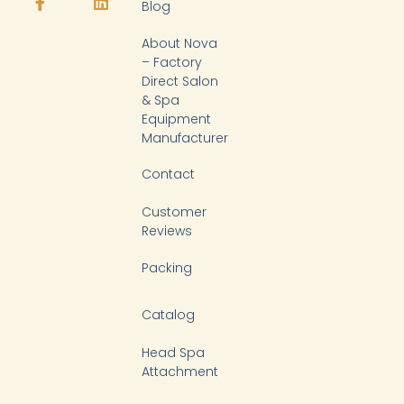
Blog
u
b
o
e
b
o
k
d
About Nova
e
o
i
k
n
– Factory
-
Direct Salon
f
& Spa
Equipment
Manufacturer
Contact
Customer
Reviews
Packing
Catalog
Head Spa
Attachment