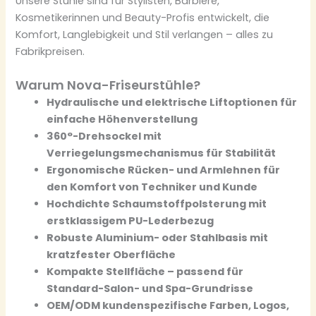
Unsere Stühle sind für Stylisten, Barbiere,
Kosmetikerinnen und Beauty-Profis entwickelt, die
Komfort, Langlebigkeit und Stil verlangen – alles zu
Fabrikpreisen.
Warum Nova-Friseurstühle?
Hydraulische und elektrische Liftoptionen für
einfache Höhenverstellung
360°-Drehsockel mit
Verriegelungsmechanismus für Stabilität
Ergonomische Rücken- und Armlehnen für
den Komfort von Techniker und Kunde
Hochdichte Schaumstoffpolsterung mit
erstklassigem PU-Lederbezug
Robuste Aluminium- oder Stahlbasis mit
kratzfester Oberfläche
Kompakte Stellfläche – passend für
Standard-Salon- und Spa-Grundrisse
OEM/ODM kundenspezifische Farben, Logos,