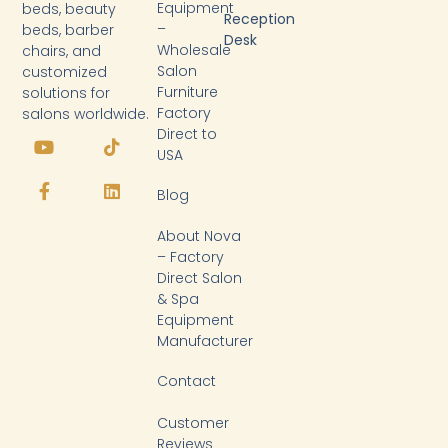
Equipment
beds, beauty
Reception
–
beds, barber
Desk
Wholesale
chairs, and
Salon
customized
Furniture
solutions for
Factory
salons worldwide.
Y
F
T
L
Direct to
o
a
i
i
USA
u
c
k
n
t
e
t
k
Blog
u
b
o
e
b
o
k
d
About Nova
e
o
i
k
n
– Factory
-
Direct Salon
f
& Spa
Equipment
Manufacturer
Contact
Customer
Reviews