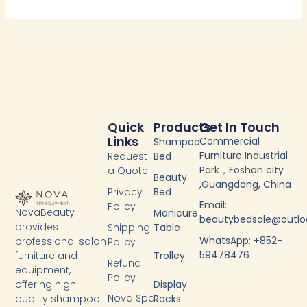
Quick
Products
Get In Touch
Links
Commercial
Shampoo
Furniture Industrial
Request
Bed
Park，Foshan city
a Quote
Beauty
,Guangdong, China
Privacy
Bed
Email:
Policy
NovaBeauty
Manicure
beautybedsale@outl
provides
Shipping
Table
WhatsApp: +852-
professional salon
Policy
59478476
furniture and
Trolley
Refund
equipment,
Policy
Display
offering high-
Nova Spa
Racks
quality shampoo