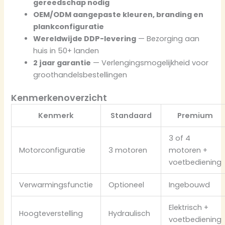
gereedschap nodig
OEM/ODM aangepaste kleuren, branding en
plankconfiguratie
Wereldwijde DDP-levering
— Bezorging aan
huis in 50+ landen
2 jaar garantie
— Verlengingsmogelijkheid voor
groothandelsbestellingen
Kenmerkenoverzicht
Kenmerk
Standaard
Premium
3 of 4
Motorconfiguratie
3 motoren
motoren +
voetbediening
Verwarmingsfunctie
Optioneel
Ingebouwd
Elektrisch +
Hoogteverstelling
Hydraulisch
voetbediening