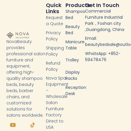
Quick
Products
Get In Touch
Links
Commercial
Shampoo
Furniture Industrial
Request
Bed
Park，Foshan city
a Quote
Beauty
,Guangdong, China
Privacy
Bed
Email:
Policy
NovaBeauty
Manicure
beautybedsale@outl
provides
Shipping
Table
WhatsApp: +852-
professional salon
Policy
59478476
furniture and
Trolley
Refund
equipment,
Policy
Display
offering high-
Nova Spa
Racks
quality shampoo
Equipment
beds, beauty
Reception
–
beds, barber
Desk
Wholesale
chairs, and
Salon
customized
Furniture
solutions for
Factory
salons worldwide.
Y
F
T
L
Direct to
o
a
i
i
USA