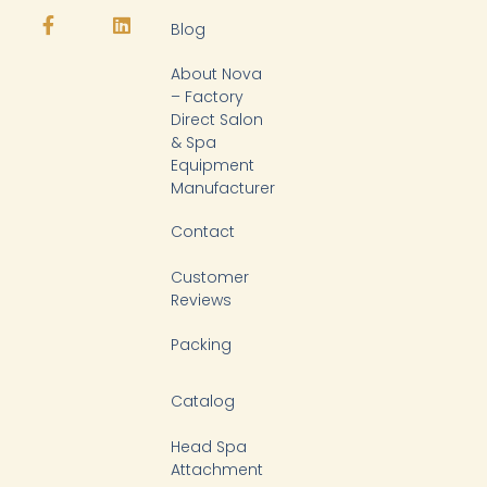
u
c
k
n
t
e
t
k
Blog
u
b
o
e
b
o
k
d
About Nova
e
o
i
k
n
– Factory
-
Direct Salon
f
& Spa
Equipment
Manufacturer
Contact
Customer
Reviews
Packing
Catalog
Head Spa
Attachment