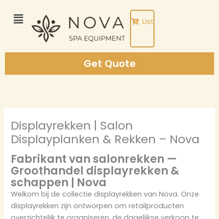
Skip
to
List
content
Get Quote
Displayrekken | Salon
Displayplanken & Rekken – Nova
Fabrikant van salonrekken —
Groothandel displayrekken &
schappen | Nova
Welkom bij de collectie displayrekken van Nova. Onze
displayrekken zijn ontworpen om retailproducten
overzichtelijk te organiseren, de dagelijkse verkoop te